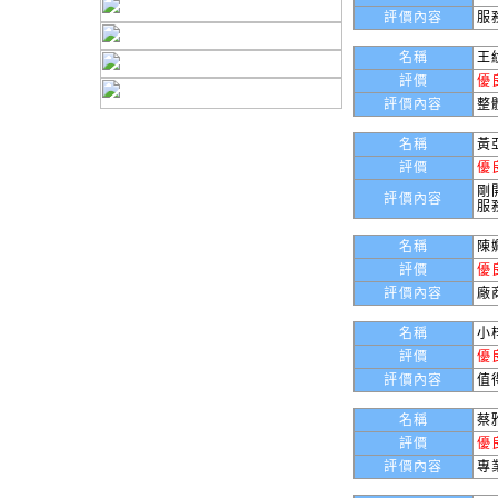
評價內容
服
名稱
王
評價
優
評價內容
整
名稱
黃
評價
優
剛
評價內容
服
名稱
陳
評價
優
評價內容
廠
名稱
小
評價
優
評價內容
值
名稱
蔡
評價
優
評價內容
專