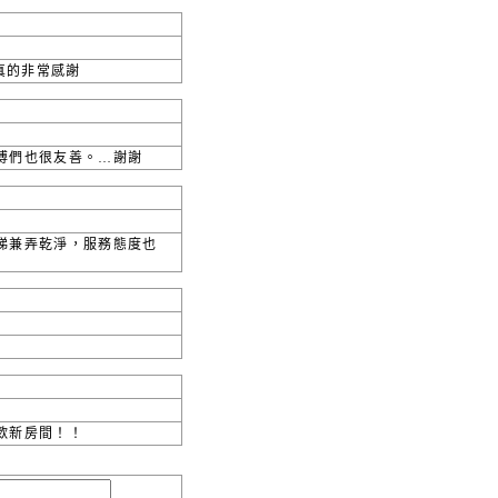
,真的非常感謝
傅們也很友善。…謝謝
梯兼弄乾淨，服務態度也
歡新房間！！