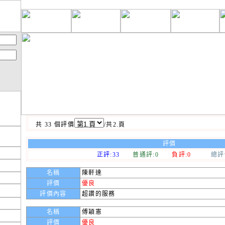
共 33 個評價
/共2.頁
評價
正評:33
普通評:0
負評:0
總評價
名稱
陳軒達
評價
優良
評價內容
超讚的服務
名稱
傅穎憲
評價
優良