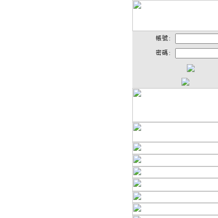
帳號:
密碼: