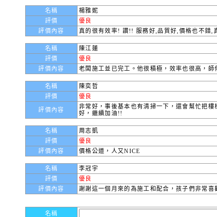
名稱
楊雅妮
評價
優良
評價內容
真的很有效率! 讚!! 服務好,品質好,價格也不錯
名稱
陳江蓮
評價
優良
評價內容
老闆施工並已完工。他很積極，效率也很高，師
名稱
陳奕哲
評價
優良
非常好，事後基本也有清掃一下，還會幫忙把樓
評價內容
好，繼續加油!!
名稱
周志凱
評價
優良
評價內容
價格公道，人又NICE
名稱
李冠宇
評價
優良
評價內容
謝謝這一個月來的為施工和配合，孩子們非常喜
名稱