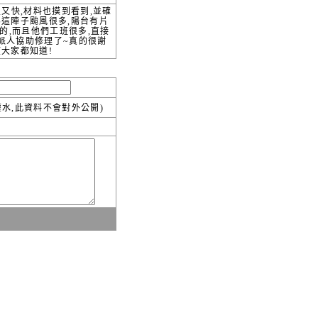
又快,材料也摸到看到,並確
為這陣子颱風很多,陽台有片
的,而且他們工班很多,直接
就派人協助修理了~真的很謝
望大家都知道!
水,此資料不會對外公開)