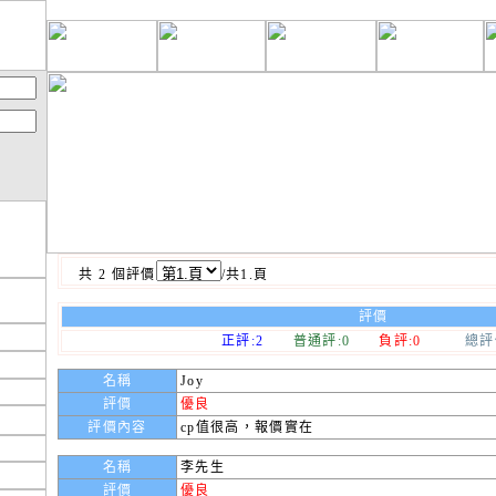
共 2 個評價
/共1.頁
評價
正評:2
普通評:0
負評:0
總評價
名稱
Joy
評價
優良
評價內容
cp值很高，報價實在
名稱
李先生
評價
優良