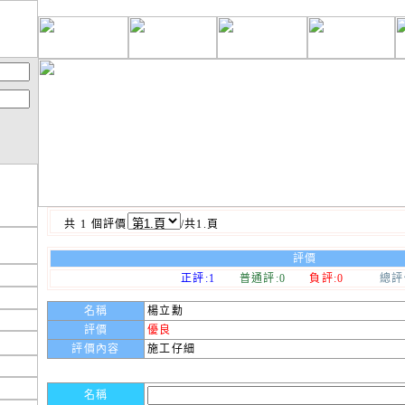
共 1 個評價
/共1.頁
評價
正評:1
普通評:0
負評:0
總評價
名稱
楊立勳
評價
優良
評價內容
施工仔細
名稱