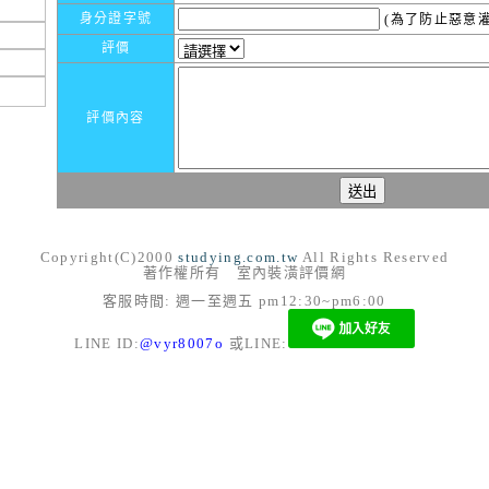
身分證字號
(為了防止惡意灌
評價
評價內容
Copyright(C)2000
studying.com.tw
All Rights Reserved
著作權所有 室內裝潢評價網
客服時間: 週一至週五 pm12:30~pm6:00
LINE ID:
@vyr8007o
或LINE: