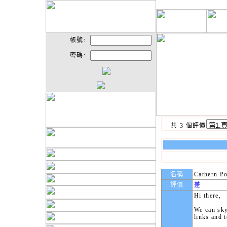
帳號:
密碼:
共 3 個評價
名稱
Cathern Po
評價
差
Hi there,
We can sky
links and t