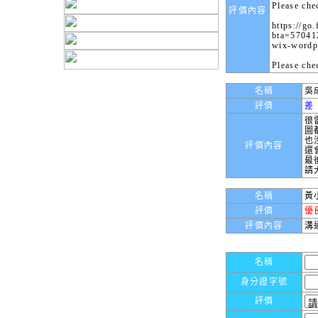
Please chec
評價內容
https://go.
bta=57041
wix-wordpr
Please che
名稱
吳
評價
差
很
圖
也
評價內容
還
最
請
名稱
黃
評價
優
評價內容
溝
名稱
身分證字號
評價