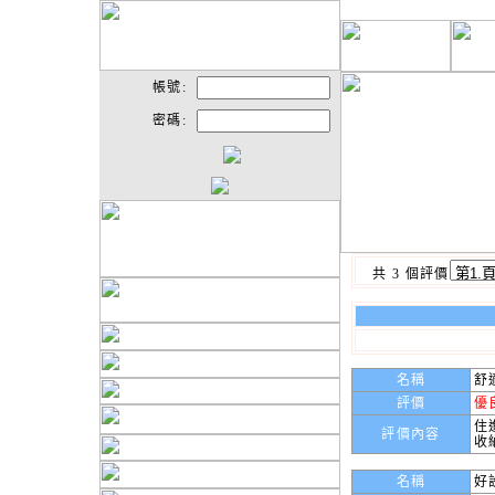
帳號:
密碼:
共 3 個評價
名稱
舒
評價
優
住
評價內容
收
名稱
好