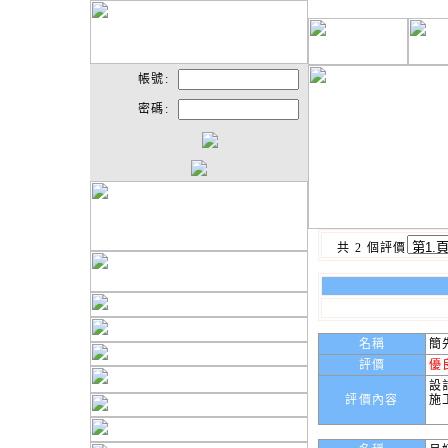
帳號:
密碼:
共 2 個評價
名稱
簡
評價
優
設
評價內容
施