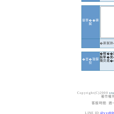
鋆萘��讛
膩
�讛膩銝
�穃��
靝摯�寞
�峕�璇脲
隢贝底�
狡
Copyright(C)2000
st
著作權
客服時間: 週一
LINE ID:
@vyr8