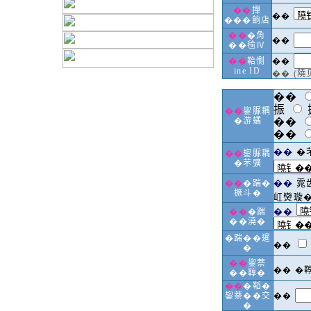
��
撣
��
���餉店
��
�𧢲
��
��毺Ⅳ
��
鞈惻
��
ine ID
�� (
��
振
��
鋆脲耦
�游𧑐
��
��
��
�
��
鋆脲耦
�芣彍
��
雿
��
�踹�
撅斗�
屸𤓖璇
��
��
�踹
��澆�
�踹��暹
��
�
��
鋆萘
�� �
��鞟�
��
�鞱�
鋆萘��交
��
�