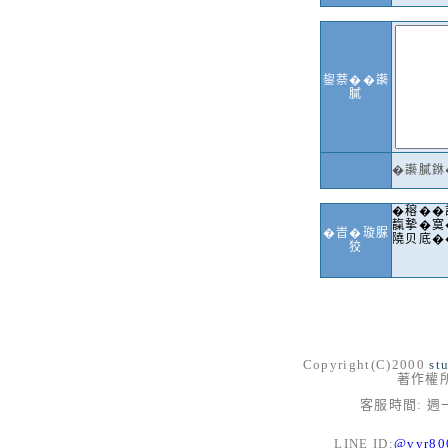
鋆萘��讛
膩
�讛膩銝
�穃��
靝摯�寞
�峕�璇脲
隢贝底�
狡
Copyright(C)2000
st
著作權
客服時間: 週一
LINE ID:
@vyr8