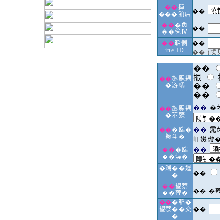
��
撣
��
���餉店
��
�𧢲
��
��毺Ⅳ
��
鞈惻
��
ine ID
�� (
��
振
��
鋆脲耦
�游𧑐
��
��
��
�
��
鋆脲耦
�芣彍
��
雿
��
�踹�
撅斗�
屸𤓖璇
��
��
�踹
��澆�
�踹��暹
��
�
��
鋆萘
�� �
��鞟�
��
�鞱�
鋆萘��交
��
�