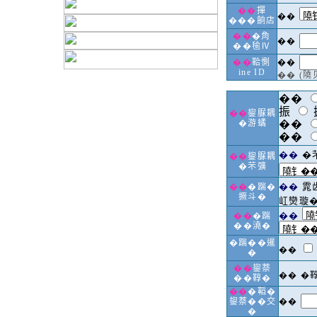
��
撣
��
���餉店
��
�𧢲
��
��毺Ⅳ
��
鞈惻
��
ine ID
�� (
��
振
��
鋆脲耦
�游𧑐
��
��
��
�
��
鋆脲耦
�芣彍
��
雿
��
�踹�
撅斗�
屸𤓖璇
��
��
�踹
��澆�
�踹��暹
��
�
��
鋆萘
�� �
��鞟�
��
�鞱�
鋆萘��交
��
�