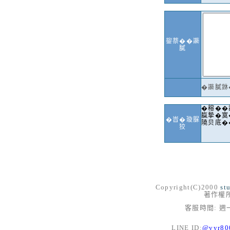
鋆萘��讛
膩
�讛膩銝
�穃��
靝摯�寞
�峕�璇脲
隢贝底�
狡
Copyright(C)2000
st
著作權
客服時間: 週一
LINE ID:
@vyr8