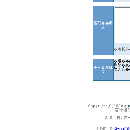
鋆萘��讛
膩
�讛膩銝
�穃��
靝摯�寞
�峕�璇脲
隢贝底�
狡
Copyright(C)2000
st
著作權
客服時間: 週一
LINE ID:
@vyr8