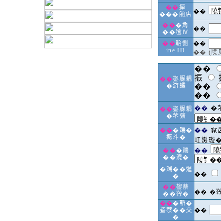
��
撣
��
���餉店
��
�𧢲
��
��毺Ⅳ
��
鞈惻
��
ine ID
�� (
��
振
��
鋆脲耦
�游𧑐
��
��
��
�
��
鋆脲耦
�芣彍
��
雿
��
�踹�
撅斗�
屸𤓖璇
��
��
�踹
��澆�
�踹��暹
��
�
��
鋆萘
�� �
��鞟�
��
�鞱�
鋆萘��交
��
�