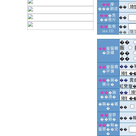
��
撣
��
���餉店
��
�𧢲
��
��毺Ⅳ
��
鞈惻
��
ine ID
�� (
��
振
��
鋆脲耦
�游𧑐
��
��
��
�
��
鋆脲耦
�芣彍
��
雿
��
�踹�
撅斗�
屸𤓖璇
��
��
�踹
��澆�
�踹��暹
��
�
��
鋆萘
�� �
��鞟�
��
�鞱�
鋆萘��交
��
�