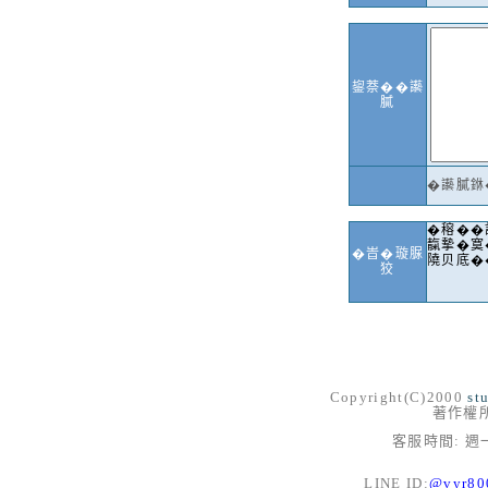
鋆萘��讛
膩
�讛膩銝
�穃��
靝摯�寞
�峕�璇脲
隢贝底�
狡
Copyright(C)2000
st
著作權
客服時間: 週一
LINE ID:
@vyr8