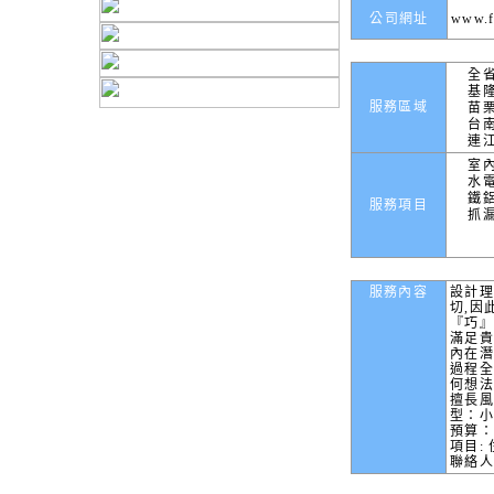
公司網址
www.f
全
基
服務區域
苗
台
連
室
水
鐵
服務項目
抓
服務內容
設計理
切,因
『巧』
滿足貴
內在潛
過程
何想
擅長風
型：小
預算：
項目:
聯絡人: