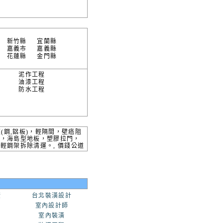
新竹縣
宜蘭縣
嘉義市
嘉義縣
花蓮縣
金門縣
泥作工程
油漆工程
防水工程
(鋼,鋁板)，輕隔間，壁癌阻
板，海島型地板，塑膠拉門，
輕鋼架拆除清運。, 價錢公道
潢
台北裝潢設計
室內設計師
室內裝潢