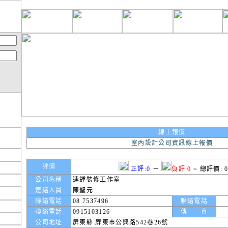
線上報價
室內設計公司資訊線上報價
評價
正評:0
－
負評:0
= 總評價: 
公司名稱
連鍾裝修工作室
連絡人員
陳聖元
聯絡電話
08 7537496
聯絡電話
聯絡電話
0915103126
傳 真
公司地址
屏東縣 屏東市公興路542巷26號