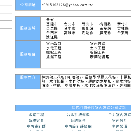
公司網址
a0915103126@yahoo.com.tw
全省
基隆市
台北市
新北市
桃園縣
新竹市
服務區域
苗栗縣
台中市
彰化縣
南投縣
雲林縣
台南市
高雄市
澎湖縣
屏東縣
台東縣
連江縣
室內設計
室內裝潢
水電工程
土木工程
鐵鋁工程
拆除工程
服務項目
抓漏工程
廢棄物處理
服務內容
輕鋼架天花板(明,暗架)，長條型塑膠天花板，卡麗板
隔，木作隔間，木作壁板，超耐磨木地板，實木地
油漆，壁紙，塑膠地板，木作裝潢拆除清運，輕隔間
其它相關優良室內裝潢公司資訊
水電工程
台北系統傢俱
台北室內裝
系統家具
系統傢俱
室內設計
室內設計師
室內設計評價網
室內裝潢