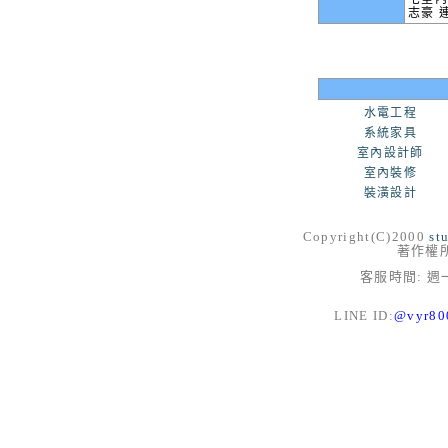
志豪 連
水電工程
系統家具
室內設計師
室內裝修
裝潢設計
Copyright(C)2000
st
著作權
客服時間: 週一
LINE ID:
@vyr8