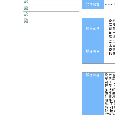
公司網址
www.f
全
基
服務區域
苗
台
連
室
水
鐵
服務項目
抓
服務內容
設計理
夢的
謂『
軒蒞
度溝
體房
計理
期待
風/工
局 別
限 接
宅室內