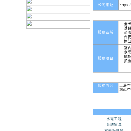
公司網址
https
全
基
服務區域
苗
台
連
室
水
鐵
服務項目
抓
服務內容
上堤空
您心
水電工程
系統家具
室內設計師