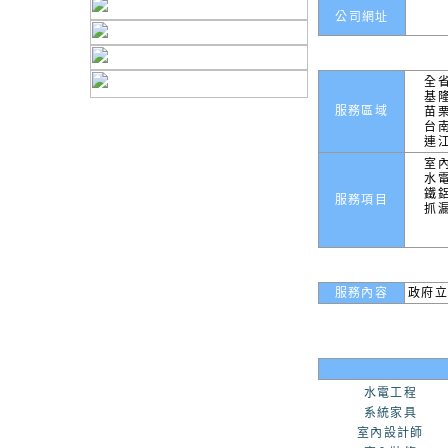
公司網址
全
基
服務區域
苗
台
連
室
水
鐵
服務項目
抓
服務內容
政府立
水電工程
系統家具
室內設計師