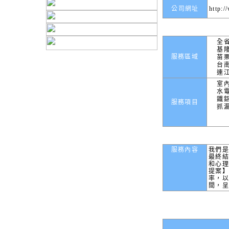
公司網址
http:/
全
基
服務區域
苗
台
連
室
水
鐵
服務項目
抓
服務內容
我們
最終
和心理
提案
率，
間，